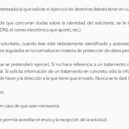
(interesado/a) que solicite el ejercicio de derechos deberá tener en c
 que concurran dudas sobre la identidad del solicitante, se le so
I, el correo electrónico que aportó, etc.)
o voluntario, cuando éste esté debidamente identificado y autoriza
imos regulados en la normativa en materia de protección de datos per
e se pretende/n ejercer). Si no hace referencia a un tratamiento co
. Si solicita información de un tratamiento en concreto, sólo la infor
e hacer y la dirección a la que tiene que enviarlo. Nunca se le dará
es.
en caso de que sean necesarios.
 permita acreditar el envío y la recepción de la solicitud.