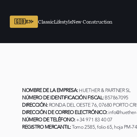
🇬🇧
EN
Classic
Lifestyle
New Construction
▾
NOMBRE DE LA EMPRESA:
HUETHER & PARTNER SL
NÚMERO DE IDENTIFICACIÓN FISCAL:
B57867095
DIRECCIÓN:
RONDA DEL OESTE 76, 07680 PORTO CRIS
DIRECCIÓN DE CORREO ELECTRÓNICO:
info@huether-
NÚMERO DE TELÉFONO:
+34 971 83 40 07
REGISTRO MERCANTIL:
Tomo 2585, folio 65, hoja PM-74