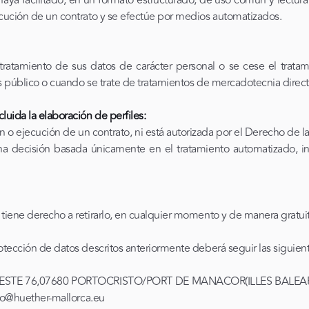
 haya facilitado, en un formato estructurado, de uso común y lectura
ecución de un contrato y se efectúe por medios automatizados.
 tratamiento de sus datos de carácter personal o se cese el trata
és público o cuando se trate de tratamientos de mercadotecnia direct
luida la elaboración de perfiles:
n o ejecución de un contrato, ni está autorizada por el Derecho de
na decisión basada únicamente en el tratamiento automatizado, inc
tiene derecho a retirarlo, en cualquier momento y de manera gratuit
otección de datos descritos anteriormente deberá seguir las siguien
EL OESTE 76,07680 PORTOCRISTO/PORT DE MANACOR(ILLES BALEARS)
nfo@huether-mallorca.eu