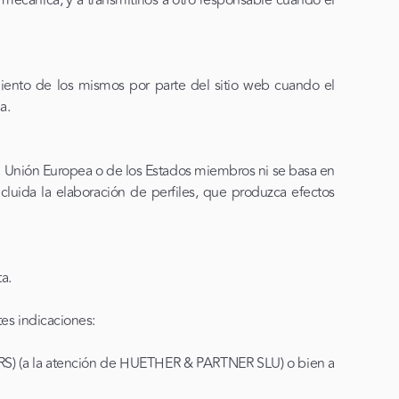
 mecánica, y a transmitirlos a otro responsable cuando el
miento de los mismos por parte del sitio web cuando el
a.
 la Unión Europea o de los Estados miembros ni se basa en
luida la elaboración de perfiles, que produzca efectos
a.
tes indicaciones:
 (a la atención de HUETHER & PARTNER SLU) o bien a