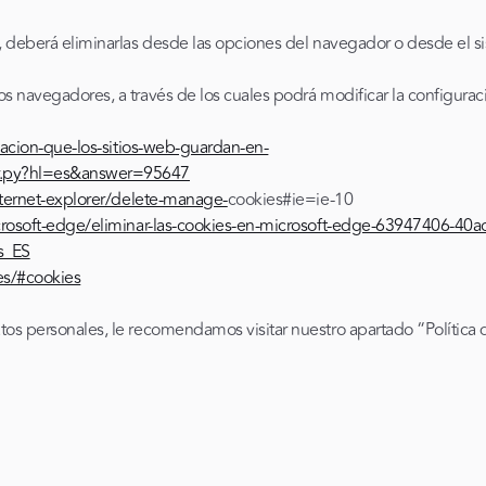
, deberá eliminarlas desde las opciones del navegador o desde el si
s navegadores, a través de los cuales podrá modificar la configura
macion-que-los-sitios-web-guardan-en-
er.py?hl=es&answer=95647
ternet-explorer/delete-manage-
cookies#ie=ie-10
icrosoft-edge/eliminar-las-cookies-en-microsoft-edge-63947406-4
s_ES
es/#cookies
tos personales, le recomendamos visitar nuestro apartado “Política 